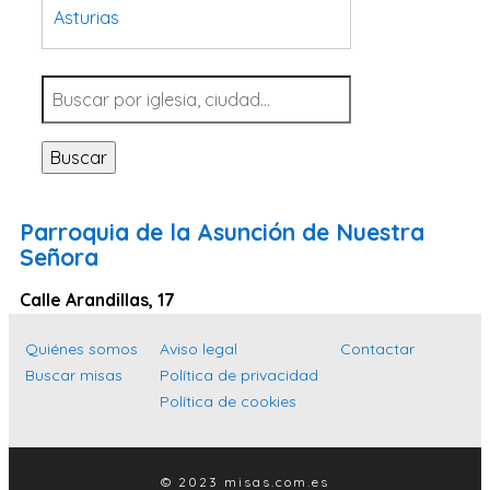
Asturias
Tarragona
Navarra
Valladolid
Buscar
Sevilla
La Coruña
Parroquia de la Asunción de Nuestra
Santa Cruz de Tenerife
Señora
Cantabria
Calle Arandillas, 17
Islas Baleares
Quiénes somos
Aviso legal
Contactar
Las Palmas
Buscar misas
Política de privacidad
Málaga
Política de cookies
Alicante
Toledo
© 2023 misas.com.es