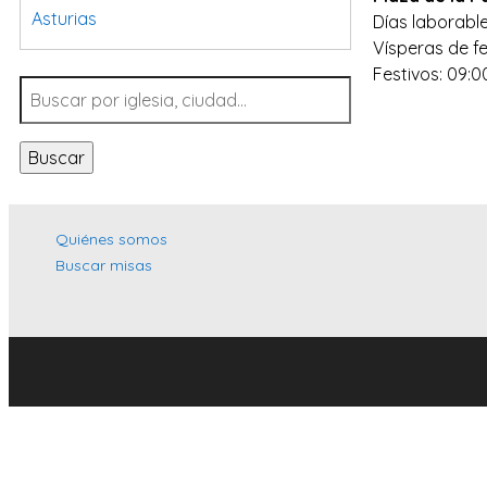
Asturias
Días laborable
Vísperas de fe
Tarragona
Festivos: 09:0
Navarra
Valladolid
Buscar
Sevilla
La Coruña
Santa Cruz de Tenerife
Quiénes somos
Buscar misas
Cantabria
Islas Baleares
Las Palmas
Málaga
Alicante
Toledo