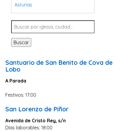
Asturias
Tarragona
Navarra
Valladolid
Buscar
Sevilla
La Coruña
Santuario de San Benito de Cova de
Santa Cruz de Tenerife
Lobo
Cantabria
A Parada
Islas Baleares
Festivos: 17:00
Las Palmas
Málaga
San Lorenzo de Piñor
Alicante
Avenida de Cristo Rey, s/n
Toledo
Días laborables: 18:00