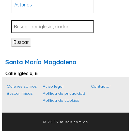
Asturias
Tarragona
Navarra
Valladolid
Buscar
Sevilla
La Coruña
Santa María Magdalena
Santa Cruz de Tenerife
Calle Iglesia, 6
Cantabria
Islas Baleares
Quiénes somos
Aviso legal
Contactar
Buscar misas
Política de privacidad
Las Palmas
Política de cookies
Málaga
Alicante
© 2023 misas.com.es
Toledo