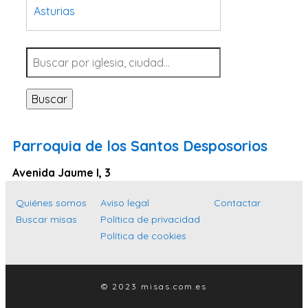
Asturias
Tarragona
Navarra
Valladolid
Buscar
Sevilla
La Coruña
Parroquia de los Santos Desposorios
Santa Cruz de Tenerife
Avenida Jaume I, 3
Cantabria
Islas Baleares
Quiénes somos
Aviso legal
Contactar
Buscar misas
Política de privacidad
Las Palmas
Política de cookies
Málaga
Alicante
© 2023 misas.com.es
Toledo