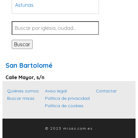
Asturias
Tarragona
Navarra
Valladolid
Buscar
Sevilla
La Coruña
San Bartolomé
Santa Cruz de Tenerife
Calle Mayor, s/n
Cantabria
Islas Baleares
Quiénes somos
Aviso legal
Contactar
Buscar misas
Política de privacidad
Las Palmas
Política de cookies
Málaga
Alicante
© 2023 misas.com.es
Toledo