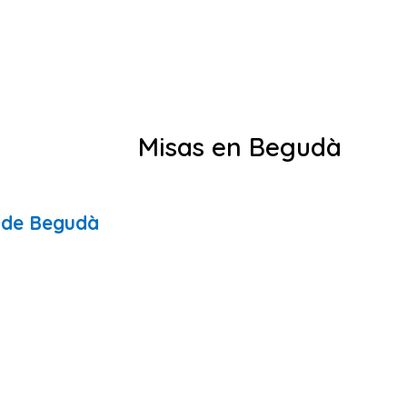
Misas en Begudà
 de Begudà