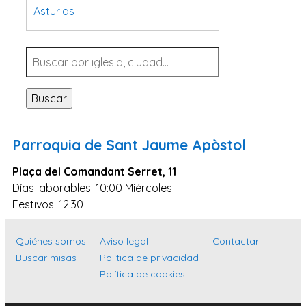
Asturias
Tarragona
Navarra
Valladolid
Buscar
Sevilla
La Coruña
Parroquia de Sant Jaume Apòstol
Santa Cruz de Tenerife
Plaça del Comandant Serret, 11
Cantabria
Días laborables: 10:00 Miércoles
Islas Baleares
Festivos: 12:30
Las Palmas
Quiénes somos
Aviso legal
Contactar
Málaga
Buscar misas
Política de privacidad
Alicante
Política de cookies
Toledo