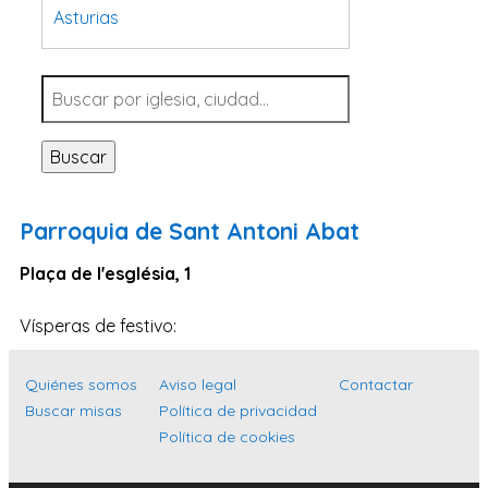
Asturias
Tarragona
Navarra
Valladolid
Buscar
Sevilla
La Coruña
Parroquia de Sant Antoni Abat
Santa Cruz de Tenerife
Plaça de l'església, 1
Cantabria
Islas Baleares
Vísperas de festivo:
Las Palmas
Quiénes somos
Aviso legal
Contactar
Málaga
Buscar misas
Política de privacidad
Alicante
Política de cookies
Toledo