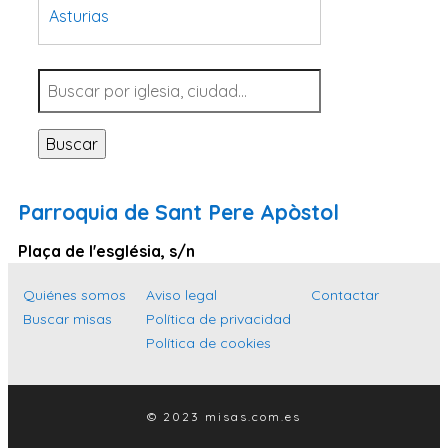
Asturias
Tarragona
Navarra
Valladolid
Buscar
Sevilla
La Coruña
Parroquia de Sant Pere Apòstol
Santa Cruz de Tenerife
Plaça de l'església, s/n
Cantabria
Islas Baleares
Quiénes somos
Aviso legal
Contactar
Buscar misas
Política de privacidad
Las Palmas
Política de cookies
Málaga
Alicante
© 2023 misas.com.es
Toledo