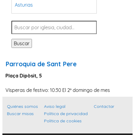
Asturias
Tarragona
Navarra
Valladolid
Buscar
Sevilla
La Coruña
Parroquia de Sant Pere
Santa Cruz de Tenerife
Plaça Dipòsit, 5
Cantabria
Islas Baleares
Vísperas de festivo: 10:30 El 2º domingo de mes
Las Palmas
Quiénes somos
Aviso legal
Contactar
Málaga
Buscar misas
Política de privacidad
Alicante
Política de cookies
Toledo