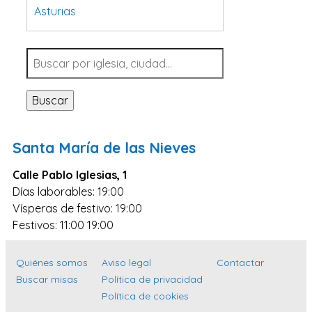
Asturias
Tarragona
Navarra
Valladolid
Buscar
Sevilla
La Coruña
Santa María de las Nieves
Santa Cruz de Tenerife
Calle Pablo Iglesias, 1
Cantabria
Días laborables: 19:00
Islas Baleares
Vísperas de festivo: 19:00
Las Palmas
Festivos: 11:00 19:00
Málaga
Quiénes somos
Aviso legal
Contactar
Alicante
Buscar misas
Política de privacidad
Toledo
Política de cookies