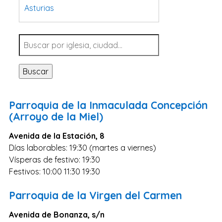
Asturias
Tarragona
Navarra
Valladolid
Buscar
Sevilla
La Coruña
Parroquia de la Inmaculada Concepción
Santa Cruz de Tenerife
(Arroyo de la Miel)
Cantabria
Avenida de la Estación, 8
Islas Baleares
Días laborables: 19:30 (martes a viernes)
Vísperas de festivo: 19:30
Las Palmas
Festivos: 10:00 11:30 19:30
Málaga
Alicante
Parroquia de la Virgen del Carmen
Toledo
Avenida de Bonanza, s/n