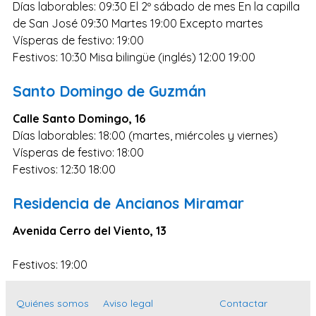
Días laborables: 09:30 El 2º sábado de mes En la capilla
Zaragoza
de San José 09:30 Martes 19:00 Excepto martes
Murcia
Vísperas de festivo: 19:00
Vizcaya
Festivos: 10:30 Misa bilingüe (inglés) 12:00 19:00
Cádiz
Santo Domingo de Guzmán
Granada
Calle Santo Domingo, 16
Córdoba
Días laborables: 18:00 (martes, miércoles y viernes)
Pontevedra
Vísperas de festivo: 18:00
Festivos: 12:30 18:00
Huesca
Burgos
Residencia de Ancianos Miramar
Jaén
Avenida Cerro del Viento, 13
Badajoz
Festivos: 19:00
León
Guadalajara
Quiénes somos
Aviso legal
Contactar