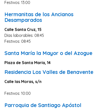
Festivos: 13:00
Zaragoza
Murcia
Hermanitas de los Ancianos
Desamparados
Vizcaya
Cádiz
Calle Santa Cruz, 15
Días laborables: 08:45
Granada
Festivos: 08:45
Córdoba
Santa María la Mayor o del Azogue
Pontevedra
Huesca
Plaza de Santa María, 14
Burgos
Residencia Los Valles de Benavente
Jaén
Calle las Moras, s/n
Badajoz
Festivos: 10:00
León
Guadalajara
Parroquia de Santiago Apóstol