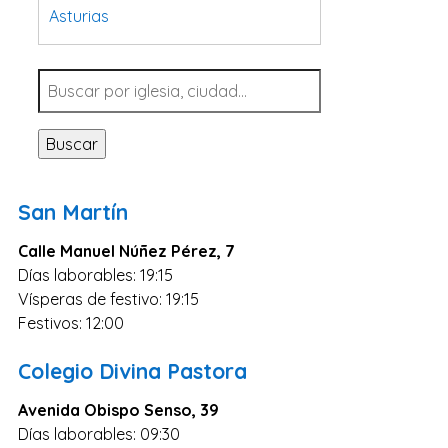
Asturias
Tarragona
Navarra
Valladolid
Buscar
Sevilla
La Coruña
San Martín
Santa Cruz de Tenerife
Calle Manuel Núñez Pérez, 7
Cantabria
Días laborables: 19:15
Islas Baleares
Vísperas de festivo: 19:15
Las Palmas
Festivos: 12:00
Málaga
Colegio Divina Pastora
Alicante
Avenida Obispo Senso, 39
Toledo
Días laborables: 09:30