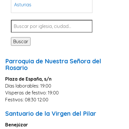
Asturias
Tarragona
Navarra
Valladolid
Buscar
Sevilla
La Coruña
Parroquia de Nuestra Señora del
Santa Cruz de Tenerife
Rosario
Cantabria
Plaza de España, s/n
Islas Baleares
Días laborables: 19:00
Vísperas de festivo: 19:00
Las Palmas
Festivos: 08:30 12:00
Málaga
Alicante
Santuario de la Virgen del Pilar
Toledo
Benejúzar