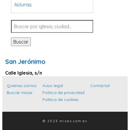
Asturias
Tarragona
Navarra
Valladolid
Buscar
Sevilla
La Coruña
San Jerónimo
Santa Cruz de Tenerife
Calle Iglesia, s/n
Cantabria
Islas Baleares
Quiénes somos
Aviso legal
Contactar
Buscar misas
Política de privacidad
Las Palmas
Política de cookies
Málaga
Alicante
© 2023 misas.com.es
Toledo