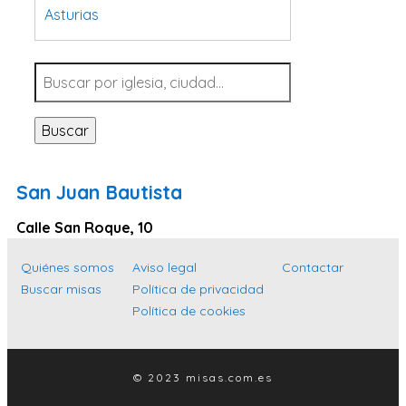
Asturias
Tarragona
Navarra
Valladolid
Buscar
Sevilla
La Coruña
San Juan Bautista
Santa Cruz de Tenerife
Calle San Roque, 10
Cantabria
Islas Baleares
Quiénes somos
Aviso legal
Contactar
Buscar misas
Política de privacidad
Las Palmas
Política de cookies
Málaga
Alicante
© 2023 misas.com.es
Toledo