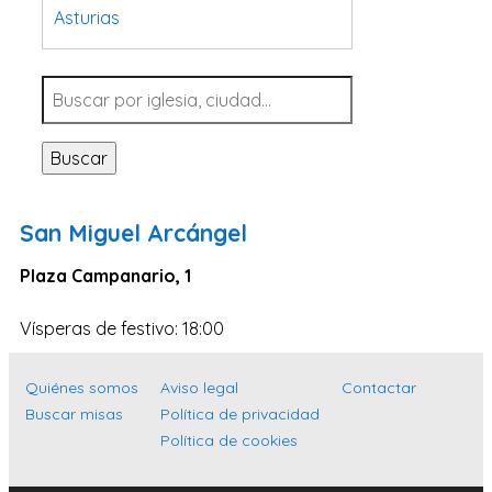
Asturias
Tarragona
Navarra
Valladolid
Buscar
Sevilla
La Coruña
San Miguel Arcángel
Santa Cruz de Tenerife
Plaza Campanario, 1
Cantabria
Islas Baleares
Vísperas de festivo: 18:00
Las Palmas
Quiénes somos
Aviso legal
Contactar
Málaga
Buscar misas
Política de privacidad
Alicante
Política de cookies
Toledo