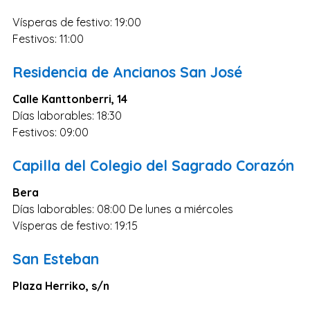
Zaragoza
Vísperas de festivo: 19:00
Murcia
Festivos: 11:00
Vizcaya
Residencia de Ancianos San José
Cádiz
Calle Kanttonberri, 14
Granada
Días laborables: 18:30
Córdoba
Festivos: 09:00
Pontevedra
Capilla del Colegio del Sagrado Corazón
Huesca
Bera
Burgos
Días laborables: 08:00 De lunes a miércoles
Jaén
Vísperas de festivo: 19:15
Badajoz
San Esteban
León
Plaza Herriko, s/n
Guadalajara