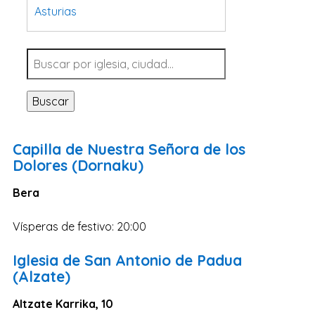
Asturias
Tarragona
Navarra
Valladolid
Buscar
Sevilla
La Coruña
Capilla de Nuestra Señora de los
Santa Cruz de Tenerife
Dolores (Dornaku)
Cantabria
Bera
Islas Baleares
Vísperas de festivo: 20:00
Las Palmas
Málaga
Iglesia de San Antonio de Padua
(Alzate)
Alicante
Toledo
Altzate Karrika, 10