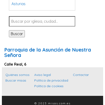
Asturias
Tarragona
Navarra
Valladolid
Buscar
Sevilla
La Coruña
Parroquia de la Asunción de Nuestra
Santa Cruz de Tenerife
Señora
Cantabria
Calle Real, 6
Islas Baleares
Quiénes somos
Aviso legal
Contactar
Las Palmas
Buscar misas
Política de privacidad
Málaga
Política de cookies
Alicante
Toledo
© 2023 misas.com.es