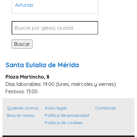
Asturias
Tarragona
Navarra
Valladolid
Buscar
Sevilla
La Coruña
Santa Eulalia de Mérida
Santa Cruz de Tenerife
Plaza Martincho, 8
Cantabria
Días laborables: 19:00 (lunes, miércoles y viernes)
Islas Baleares
Festivos: 13:00
Las Palmas
Quiénes somos
Aviso legal
Contactar
Málaga
Buscar misas
Política de privacidad
Alicante
Política de cookies
Toledo