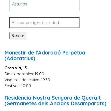
Asturias
Tarragona
Navarra
Valladolid
Buscar
Sevilla
La Coruña
Monestir de l'Adoració Perpètua
Santa Cruz de Tenerife
(Adoratrius)
Cantabria
Gran Via, 13
Islas Baleares
Días laborables: 19:00
Vísperas de festivo: 19:30
Las Palmas
Festivos: 10:00
Málaga
Alicante
Residència Nostra Senyora de Queralt
(Germanetes dels Ancians Desamparats)
Toledo