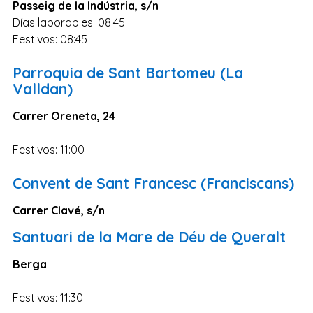
Passeig de la Indústria, s/n
Zaragoza
Días laborables: 08:45
Murcia
Festivos: 08:45
Vizcaya
Parroquia de Sant Bartomeu (La
Cádiz
Valldan)
Granada
Carrer Oreneta, 24
Córdoba
Festivos: 11:00
Pontevedra
Huesca
Convent de Sant Francesc (Franciscans)
Burgos
Carrer Clavé, s/n
Jaén
Santuari de la Mare de Déu de Queralt
Badajoz
Berga
León
Guadalajara
Festivos: 11:30