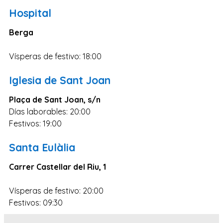
Salamanca
Hospital
Cáceres
Berga
Ciudad Real
Castellón
Vísperas de festivo: 18:00
Cuenca
Iglesia de Sant Joan
Teruel
Plaça de Sant Joan, s/n
Zamora
Días laborables: 20:00
Guipúzcoa
Festivos: 19:00
Segovia
Santa Eulàlia
Palencia
Carrer Castellar del Riu, 1
Orense
Almería
Vísperas de festivo: 20:00
Festivos: 09:30
La Rioja
Huelva