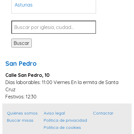
Asturias
Tarragona
Navarra
Valladolid
Buscar
Sevilla
La Coruña
San Pedro
Santa Cruz de Tenerife
Calle San Pedro, 10
Cantabria
Días laborables: 11:00 Viernes En la ermita de Santa
Islas Baleares
Cruz
Las Palmas
Festivos: 12:30
Málaga
Quiénes somos
Aviso legal
Contactar
Alicante
Buscar misas
Política de privacidad
Toledo
Política de cookies