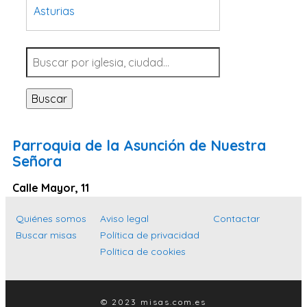
Asturias
Tarragona
Navarra
Valladolid
Buscar
Sevilla
La Coruña
Parroquia de la Asunción de Nuestra
Santa Cruz de Tenerife
Señora
Cantabria
Calle Mayor, 11
Islas Baleares
Quiénes somos
Aviso legal
Contactar
Las Palmas
Buscar misas
Política de privacidad
Málaga
Política de cookies
Alicante
Toledo
© 2023 misas.com.es