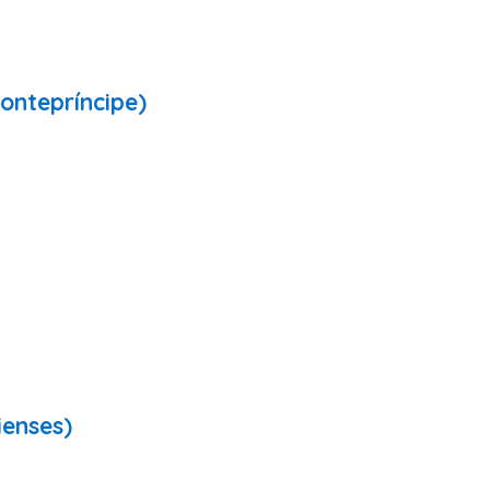
ontepríncipe)
ienses)