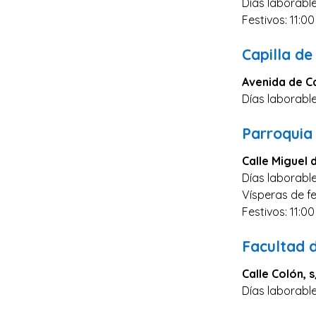
Días laborable
Zaragoza
Festivos: 11:00
Murcia
Capilla de
Vizcaya
Cádiz
Avenida de Ca
Días laborable
Granada
Córdoba
Parroquia 
Pontevedra
Calle Miguel
Huesca
Días laborable
Vísperas de fe
Burgos
Festivos: 11:00
Jaén
Facultad 
Badajoz
León
Calle Colón, 
Días laborable
Guadalajara