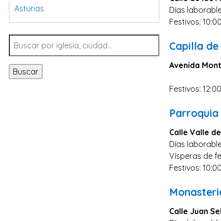
Asturias
Días laborable
Festivos: 10:0
Tarragona
Navarra
Capilla d
Valladolid
Avenida Mont
Buscar
Sevilla
Festivos: 12:0
La Coruña
Santa Cruz de Tenerife
Parroquia
Cantabria
Calle Valle de
Islas Baleares
Días laborable
Vísperas de fe
Las Palmas
Festivos: 10:00
Málaga
Monasteri
Alicante
Toledo
Calle Juan Se