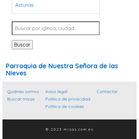
Asturias
Tarragona
Navarra
Valladolid
Buscar
Sevilla
La Coruña
Parroquia de Nuestra Señora de las
Santa Cruz de Tenerife
Nieves
Cantabria
Islas Baleares
Quiénes somos
Aviso legal
Contactar
Buscar misas
Política de privacidad
Las Palmas
Política de cookies
Málaga
Alicante
© 2023 misas.com.es
Toledo