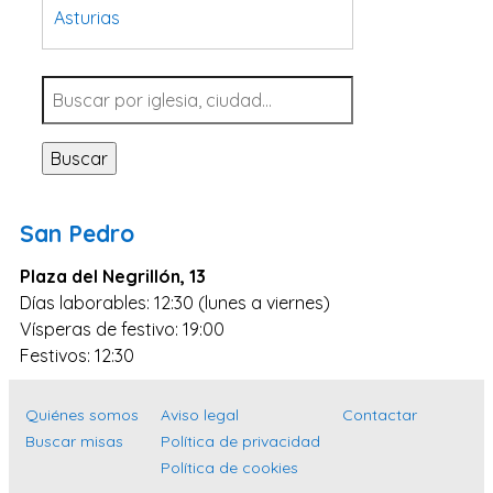
Asturias
Tarragona
Navarra
Valladolid
Buscar
Sevilla
La Coruña
San Pedro
Santa Cruz de Tenerife
Plaza del Negrillón, 13
Cantabria
Días laborables: 12:30 (lunes a viernes)
Islas Baleares
Vísperas de festivo: 19:00
Las Palmas
Festivos: 12:30
Málaga
Quiénes somos
Aviso legal
Contactar
Alicante
Buscar misas
Política de privacidad
Toledo
Política de cookies