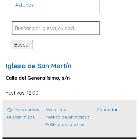
Asturias
Tarragona
Navarra
Valladolid
Buscar
Sevilla
La Coruña
Iglesia de San Martín
Santa Cruz de Tenerife
Calle del Generalísimo, s/n
Cantabria
Islas Baleares
Festivos: 12:00
Las Palmas
Quiénes somos
Aviso legal
Contactar
Málaga
Buscar misas
Política de privacidad
Alicante
Política de cookies
Toledo