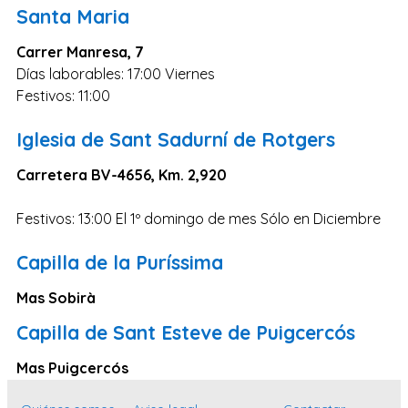
Zaragoza
Santa Maria
Murcia
Carrer Manresa, 7
Vizcaya
Días laborables: 17:00 Viernes
Festivos: 11:00
Cádiz
Granada
Iglesia de Sant Sadurní de Rotgers
Córdoba
Carretera BV-4656, Km. 2,920
Pontevedra
Festivos: 13:00 El 1º domingo de mes Sólo en Diciembre
Huesca
Burgos
Capilla de la Puríssima
Jaén
Mas Sobirà
Badajoz
Capilla de Sant Esteve de Puigcercós
León
Mas Puigcercós
Guadalajara