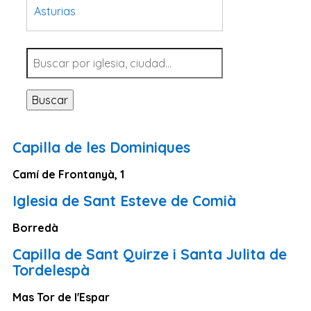
Asturias
Tarragona
Navarra
Valladolid
Buscar
Sevilla
La Coruña
Capilla de les Dominiques
Santa Cruz de Tenerife
Camí de Frontanyà, 1
Cantabria
Iglesia de Sant Esteve de Comià
Islas Baleares
Las Palmas
Borredà
Málaga
Capilla de Sant Quirze i Santa Julita de
Tordelespà
Alicante
Toledo
Mas Tor de l'Espar