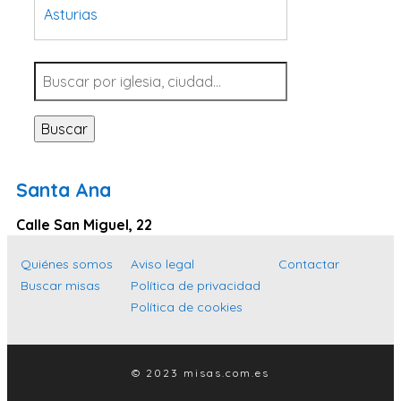
Asturias
Tarragona
Navarra
Valladolid
Buscar
Sevilla
La Coruña
Santa Ana
Santa Cruz de Tenerife
Calle San Miguel, 22
Cantabria
Islas Baleares
Quiénes somos
Aviso legal
Contactar
Buscar misas
Política de privacidad
Las Palmas
Política de cookies
Málaga
Alicante
© 2023 misas.com.es
Toledo