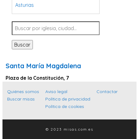
Asturias
Tarragona
Navarra
Valladolid
Buscar
Sevilla
La Coruña
Santa María Magdalena
Santa Cruz de Tenerife
Plaza de la Constitución, 7
Cantabria
Islas Baleares
Quiénes somos
Aviso legal
Contactar
Buscar misas
Política de privacidad
Las Palmas
Política de cookies
Málaga
Alicante
© 2023 misas.com.es
Toledo