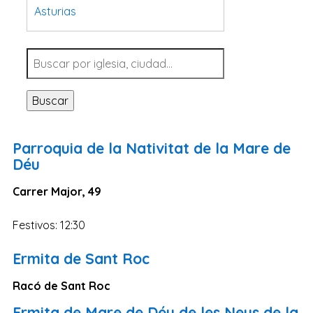
Asturias
Tarragona
Navarra
Valladolid
Buscar
Sevilla
La Coruña
Parroquia de la Nativitat de la Mare de
Santa Cruz de Tenerife
Déu
Cantabria
Carrer Major, 49
Islas Baleares
Festivos: 12:30
Las Palmas
Málaga
Ermita de Sant Roc
Alicante
Racó de Sant Roc
Toledo
Ermita de Mare de Déu de les Neus de la