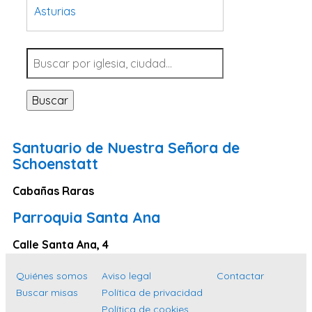
Asturias
Tarragona
Navarra
Valladolid
Buscar
Sevilla
La Coruña
Santuario de Nuestra Señora de
Santa Cruz de Tenerife
Schoenstatt
Cantabria
Cabañas Raras
Islas Baleares
Parroquia Santa Ana
Las Palmas
Calle Santa Ana, 4
Málaga
Alicante
Quiénes somos
Aviso legal
Contactar
Buscar misas
Política de privacidad
Toledo
Política de cookies