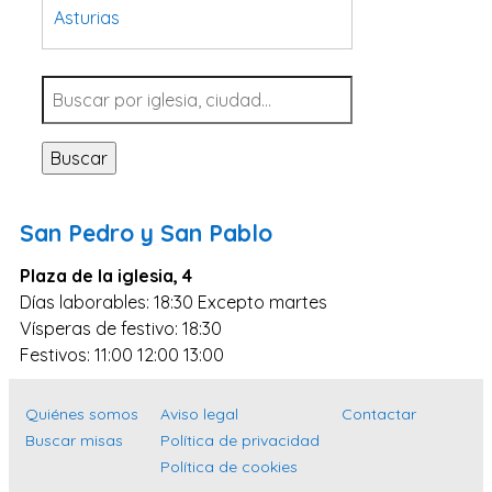
Asturias
Tarragona
Navarra
Valladolid
Buscar
Sevilla
La Coruña
San Pedro y San Pablo
Santa Cruz de Tenerife
Plaza de la iglesia, 4
Cantabria
Días laborables: 18:30 Excepto martes
Islas Baleares
Vísperas de festivo: 18:30
Las Palmas
Festivos: 11:00 12:00 13:00
Málaga
Quiénes somos
Aviso legal
Contactar
Alicante
Buscar misas
Política de privacidad
Toledo
Política de cookies