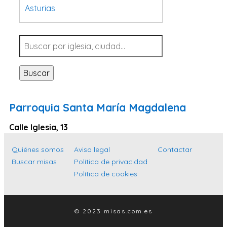
Asturias
Tarragona
Navarra
Valladolid
Buscar
Sevilla
La Coruña
Parroquia Santa María Magdalena
Santa Cruz de Tenerife
Calle Iglesia, 13
Cantabria
Islas Baleares
Quiénes somos
Aviso legal
Contactar
Buscar misas
Política de privacidad
Las Palmas
Política de cookies
Málaga
Alicante
© 2023 misas.com.es
Toledo