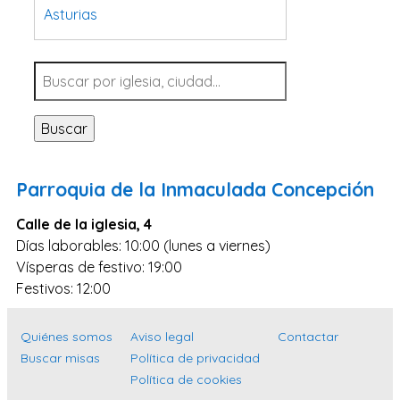
Asturias
Tarragona
Navarra
Valladolid
Buscar
Sevilla
La Coruña
Parroquia de la Inmaculada Concepción
Santa Cruz de Tenerife
Calle de la iglesia, 4
Cantabria
Días laborables: 10:00 (lunes a viernes)
Islas Baleares
Vísperas de festivo: 19:00
Las Palmas
Festivos: 12:00
Málaga
Quiénes somos
Aviso legal
Contactar
Alicante
Buscar misas
Política de privacidad
Toledo
Política de cookies