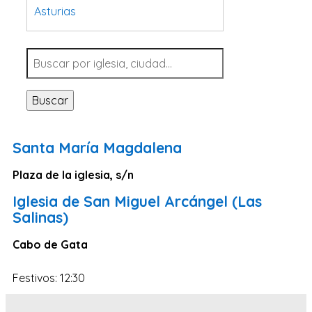
Asturias
Tarragona
Navarra
Valladolid
Buscar
Sevilla
La Coruña
Santa María Magdalena
Santa Cruz de Tenerife
Plaza de la iglesia, s/n
Cantabria
Iglesia de San Miguel Arcángel (Las
Islas Baleares
Salinas)
Las Palmas
Cabo de Gata
Málaga
Alicante
Festivos: 12:30
Toledo