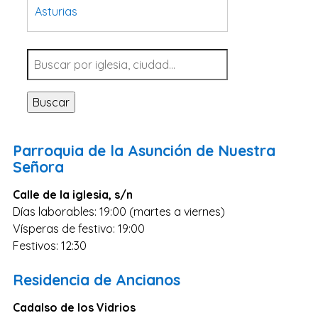
Asturias
Tarragona
Navarra
Valladolid
Buscar
Sevilla
La Coruña
Parroquia de la Asunción de Nuestra
Santa Cruz de Tenerife
Señora
Cantabria
Calle de la iglesia, s/n
Islas Baleares
Días laborables: 19:00 (martes a viernes)
Vísperas de festivo: 19:00
Las Palmas
Festivos: 12:30
Málaga
Alicante
Residencia de Ancianos
Toledo
Cadalso de los Vidrios