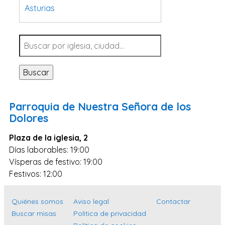
Asturias
Tarragona
Navarra
Valladolid
Buscar
Sevilla
La Coruña
Parroquia de Nuestra Señora de los
Santa Cruz de Tenerife
Dolores
Cantabria
Plaza de la iglesia, 2
Islas Baleares
Días laborables: 19:00
Vísperas de festivo: 19:00
Las Palmas
Festivos: 12:00
Málaga
Alicante
Quiénes somos
Aviso legal
Contactar
Toledo
Buscar misas
Política de privacidad