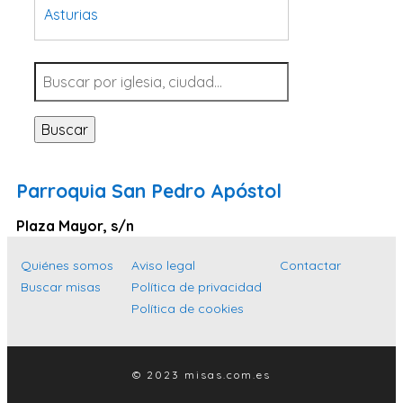
Asturias
Tarragona
Navarra
Valladolid
Buscar
Sevilla
La Coruña
Parroquia San Pedro Apóstol
Santa Cruz de Tenerife
Plaza Mayor, s/n
Cantabria
Islas Baleares
Quiénes somos
Aviso legal
Contactar
Buscar misas
Política de privacidad
Las Palmas
Política de cookies
Málaga
Alicante
© 2023 misas.com.es
Toledo