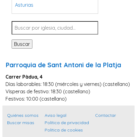
Asturias
Tarragona
Navarra
Valladolid
Buscar
Sevilla
La Coruña
Parroquia de Sant Antoni de la Platja
Santa Cruz de Tenerife
Carrer Pàdua, 4
Cantabria
Días laborables: 18:30 (miércoles y viernes) (castellano)
Islas Baleares
Vísperas de festivo: 18:30 (castellano)
Las Palmas
Festivos: 10:00 (castellano)
Málaga
Quiénes somos
Aviso legal
Contactar
Alicante
Buscar misas
Política de privacidad
Toledo
Política de cookies