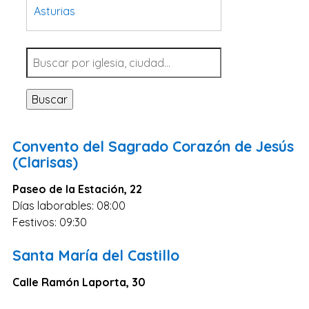
Asturias
Tarragona
Navarra
Valladolid
Buscar
Sevilla
La Coruña
Convento del Sagrado Corazón de Jesús
Santa Cruz de Tenerife
(Clarisas)
Cantabria
Paseo de la Estación, 22
Islas Baleares
Días laborables: 08:00
Festivos: 09:30
Las Palmas
Málaga
Santa María del Castillo
Alicante
Calle Ramón Laporta, 30
Toledo