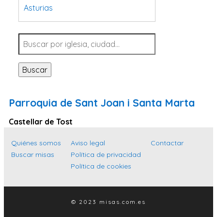
Asturias
Tarragona
Navarra
Valladolid
Buscar
Sevilla
La Coruña
Parroquia de Sant Joan i Santa Marta
Santa Cruz de Tenerife
Castellar de Tost
Cantabria
Islas Baleares
Quiénes somos
Aviso legal
Contactar
Buscar misas
Política de privacidad
Las Palmas
Política de cookies
Málaga
Alicante
© 2023 misas.com.es
Toledo