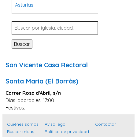
Asturias
Tarragona
Navarra
Valladolid
Buscar
Sevilla
La Coruña
San Vicente Casa Rectoral
Santa Cruz de Tenerife
Cantabria
Santa Maria (El Borràs)
Islas Baleares
Carrer Rosa d'Abril, s/n
Las Palmas
Días laborables: 17:00
Festivos:
Málaga
Alicante
Quiénes somos
Aviso legal
Contactar
Toledo
Buscar misas
Política de privacidad