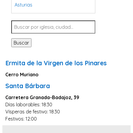
Asturias
Tarragona
Navarra
Valladolid
Buscar
Sevilla
La Coruña
Ermita de la Virgen de los Pinares
Santa Cruz de Tenerife
Cerro Muriano
Cantabria
Santa Bárbara
Islas Baleares
Las Palmas
Carretera Granada-Badajoz, 39
Días laborables: 18:30
Málaga
Vísperas de festivo: 18:30
Alicante
Festivos: 12:00
Toledo