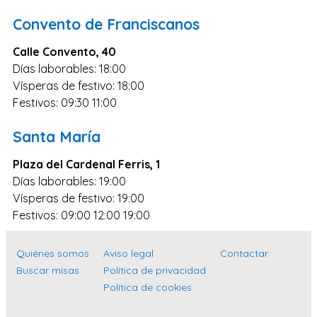
Zaragoza
Convento de Franciscanos
Murcia
Calle Convento, 40
Vizcaya
Días laborables: 18:00
Cádiz
Vísperas de festivo: 18:00
Festivos: 09:30 11:00
Granada
Córdoba
Santa María
Pontevedra
Plaza del Cardenal Ferris, 1
Huesca
Días laborables: 19:00
Vísperas de festivo: 19:00
Burgos
Festivos: 09:00 12:00 19:00
Jaén
Badajoz
Quiénes somos
Aviso legal
Contactar
Buscar misas
Política de privacidad
León
Política de cookies
Guadalajara