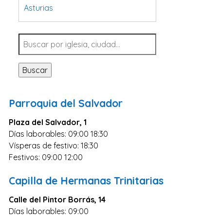
Asturias
Tarragona
Navarra
Valladolid
Buscar
Sevilla
La Coruña
Parroquia del Salvador
Santa Cruz de Tenerife
Plaza del Salvador, 1
Cantabria
Días laborables: 09:00 18:30
Islas Baleares
Vísperas de festivo: 18:30
Las Palmas
Festivos: 09:00 12:00
Málaga
Capilla de Hermanas Trinitarias
Alicante
Calle del Pintor Borrás, 14
Toledo
Días laborables: 09:00