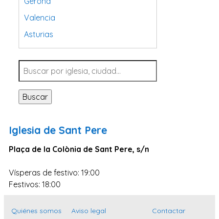
Gerona
Valencia
Asturias
Tarragona
Navarra
Valladolid
Buscar
Sevilla
La Coruña
Iglesia de Sant Pere
Santa Cruz de Tenerife
Plaça de la Colònia de Sant Pere, s/n
Cantabria
Islas Baleares
Vísperas de festivo: 19:00
Las Palmas
Festivos: 18:00
Málaga
Quiénes somos
Aviso legal
Contactar
Alicante