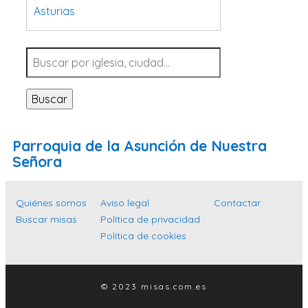
Asturias
Tarragona
Navarra
Valladolid
Buscar
Sevilla
La Coruña
Parroquia de la Asunción de Nuestra
Santa Cruz de Tenerife
Señora
Cantabria
Islas Baleares
Quiénes somos
Aviso legal
Contactar
Buscar misas
Política de privacidad
Las Palmas
Política de cookies
Málaga
Alicante
© 2023 misas.com.es
Toledo