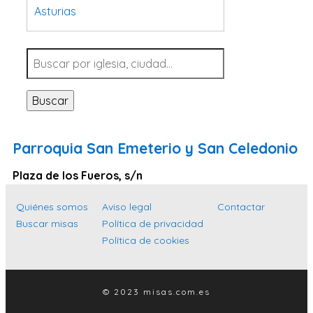
Asturias
Tarragona
Navarra
Valladolid
Buscar
Sevilla
La Coruña
Parroquia San Emeterio y San Celedonio
Santa Cruz de Tenerife
Plaza de los Fueros, s/n
Cantabria
Islas Baleares
Quiénes somos
Aviso legal
Contactar
Buscar misas
Política de privacidad
Las Palmas
Política de cookies
Málaga
Alicante
© 2023 misas.com.es
Toledo